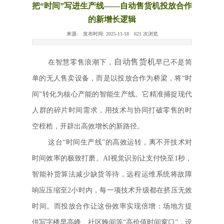
把“时间”写进生产线——自动售货机投放合作
的新增长逻辑
来源:
发布时间:
2025-11-18
621
次浏览
自动售货机
在智慧零售浪潮下，
早已不是简
单的无人售卖设备，而是以投放合作为桥梁，将“时
间”转化为核心产能的智能生产线。它精准捕捉现代
人群的碎片时间需求，用技术与协同打破零售的时
空桎梏，开辟出高效增长的新路径。
这台“时间生产线”的高效运转，离不开技术对
时间效率的极致打磨。AI视觉识别让支付快至1秒，
智能补货算法减少缺货等待，远程运维系统将故障
响应压缩至2小时内，每一项技术升级都在挤压无效
时间。而投放合作让这份效率实现倍增：场地方提
供写字楼早高峰、社区晚间等“高价值时间窗口”，设