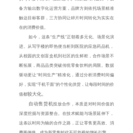
备方输出数字化运营方案，品牌方则依托场景精准
触达目标客群，三方协同让碎片时间转化为实实在
在的消费价值。
如今，这条“生产线”正朝着多元化、场景化演
进。从写字楼的即热便当柜到医院的应急药品机，
从校园的文创盲盒机到社区的生鲜柜，合作场景不
断拓展，商品品类突破传统零食饮料的局限。数据
驱动更让“时间生产”精准化，通过分析消费时间偏
好，实现“千机千面”的个性化供货，让每段时间的价
较大化。
值都
自动售货机
投放合作，本质是对时间价值的
深度挖掘与资源整合。在技术赋能与场景延伸下，
这条以时间为轴的合作之路，正让零售更高效、消
费更便捷，成为新零售时代不可忽视的增长引擎。